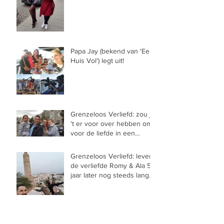
Papa Jay (bekend van 'Een
Huis Vol') legt uit!
Grenzeloos Verliefd: zou je
't er voor over hebben om
voor de liefde in een
gevaarlijk gebied te
Grenzeloos Verliefd: leven
de verliefde Romy & Ala 5
jaar later nog steeds lang
en gelukkig in T