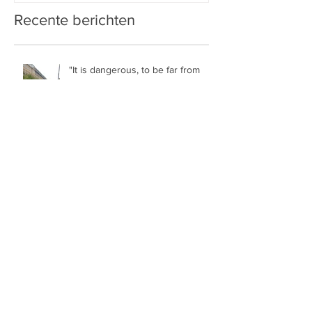
Recente berichten
"It is dangerous, to be far from
your family."
Papa Jay (bekend van 'Een Huis
Vol') legt uit!
Grenzeloos Verliefd: zou je 't er