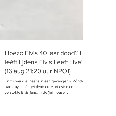
Hoezo Elvis 40 jaar dood? Hij
lééft tijdens Elvis Leeft Live!
(16 aug 21:20 uur NPO1)
En zo werk je ineens in een gevangenis. Zónder
bad guys, mét getalenteerde artiesten en
verstokte Elvis fans. In de 'jail house'...