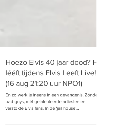
Hoezo Elvis 40 jaar dood? Hij
lééft tijdens Elvis Leeft Live!
(16 aug 21:20 uur NPO1)
En zo werk je ineens in een gevangenis. Zónder
bad guys, mét getalenteerde artiesten en
verstokte Elvis fans. In de 'jail house'...