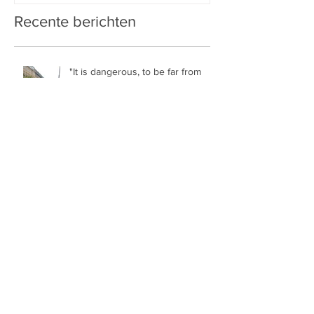
Recente berichten
"It is dangerous, to be far from
your family."
Papa Jay (bekend van 'Een Huis
Vol') legt uit!
Grenzeloos Verliefd: zou je 't er