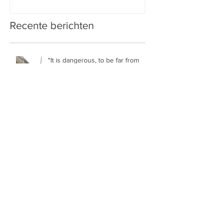
Recente berichten
"It is dangerous, to be far from
your family."
Papa Jay (bekend van 'Een Huis
Vol') legt uit!