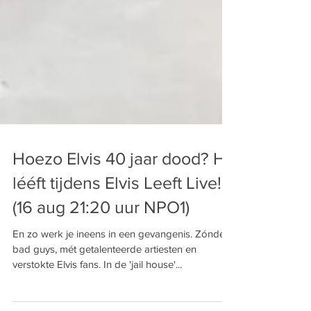
Hoezo Elvis 40 jaar dood? Hij
lééft tijdens Elvis Leeft Live!
(16 aug 21:20 uur NPO1)
En zo werk je ineens in een gevangenis. Zónder
bad guys, mét getalenteerde artiesten en
verstokte Elvis fans. In de 'jail house'...